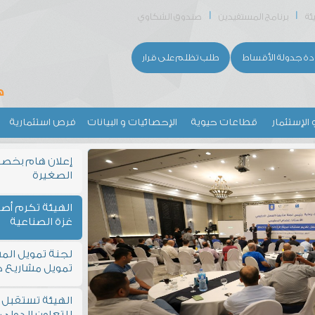
ئة
برنامج المستفيدين
صندوق الشكاوي
دة جدولة الأقساط
طلب تظلم على قرار
 الإستثمار
قطاعات حيوية
الإحصائيات و البيانات
فرص استثمارية
إعلان هام بخص
الصغيرة
الهيئة تكرم أص
غزة الصناعية
لجنة تمويل الم
تمويل مشاريع 
الهيئة تستقبل وفد
للتعاون الدولي