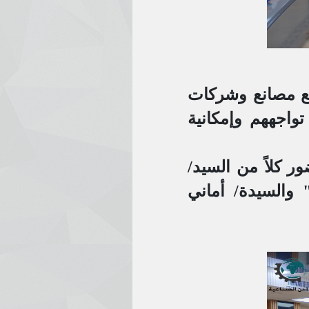
مع مصانع وشركات
واجههم وإمكانية
ر كلاً من السيد/
" والسيدة/ أماني