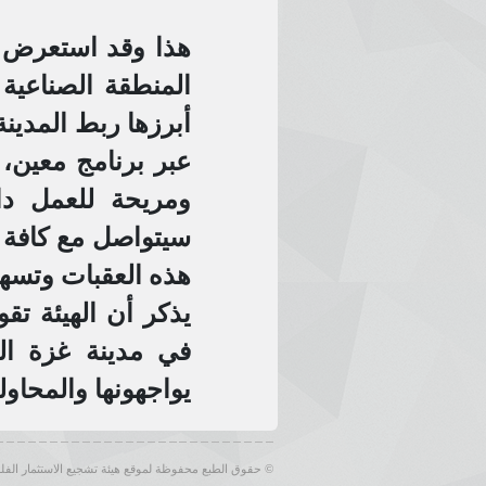
هذا وقد استعرض ب
المنطقة الصناعية 
أبرزها ربط المدين
عبر برنامج معين، م
ومريحة للعمل دا
سيتواصل مع كافة ا
هذه العقبات وتسهي
يذكر أن الهيئة تق
في مدينة غزة الص
يواجهونها والمحاول
© حقوق الطبع محفوظة لموقع هيئة تشجيع الاستثمار الف