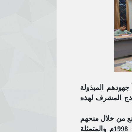
ً جهودهم المبذولة
وذج المشرف لهذه
نع من خلال منحهم
ميزات الحوافز التي أقرها قانون تشجيع الاستثمار رقم 1 لسنة 1998م والمتمثلة