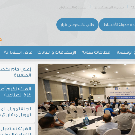
ئة
برنامج المستفيدين
صندوق الشكاوي
دة جدولة الأقساط
طلب تظلم على قرار
 الإستثمار
قطاعات حيوية
الإحصائيات و البيانات
فرص استثمارية
إعلان هام بخص
الصغيرة
الهيئة تكرم أص
غزة الصناعية
لجنة تمويل الم
تمويل مشاريع 
الهيئة تستقبل وفد
للتعاون الدولي